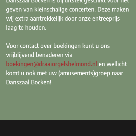
geven van kleinschalige concerten. Deze maken
wij extra aantrekkelijk door onze entreeprijs
laag te houden.
Voor contact over boekingen kunt u ons
vrijblijvend benaderen via
boekingen@draaiorgelshelmond.nl
en wellicht
komt u ook met uw (amusements)groep naar
Danszaal Bocken!